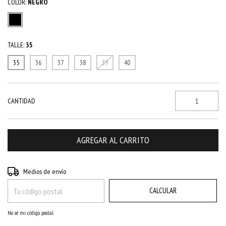
COLOR:
NEGRO
TALLE:
35
35
36
37
38
39
40
CANTIDAD
CAMBIAR CP
Entregas para el CP:
Medios de envío
CALCULAR
No sé mi código postal