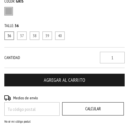
COLOR:
GRIS
TALLE:
36
36
37
38
39
40
CANTIDAD
CAMBIAR CP
Entregas para el CP:
Medios de envío
CALCULAR
No sé mi código postal