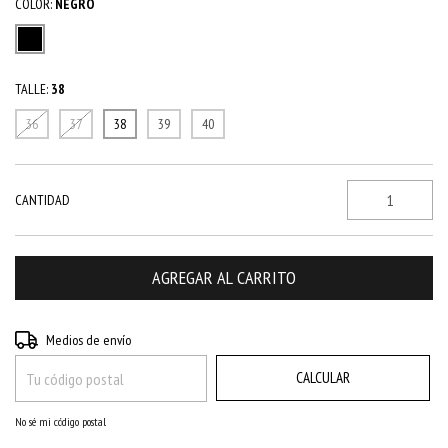
COLOR:
NEGRO
TALLE:
38
36
37
38
39
40
CANTIDAD
CAMBIAR CP
Entregas para el CP:
Medios de envío
CALCULAR
No sé mi código postal