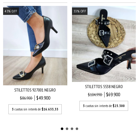
43
%
OFF
33
%
OFF
STILETTOS 5538 NEGRO
STILETTOS 927001 NEGRO
$69.900
$104.990
$49.900
$86.900
3
cuotas sin interés de
$23.300
3
cuotas sin interés de
$16.633,33